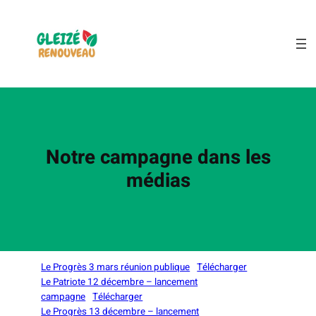
Aller
au
contenu
Notre campagne dans les
médias
Le Progrès 3 mars réunion publique
Télécharger
Le Patriote 12 décembre – lancement
campagne
Télécharger
Le Progrès 13 décembre – lancement